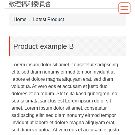
致理福利委員會
Jump
to
the
Home
Latest Product
main
content
block
Product example B
Lorem ipsum dolor sit amet, consetetur sadipscing
elitr, sed diam nonumy eirmod tempor invidunt ut
labore et dolore magna aliquyam erat, sed diam
voluptua. At vero eos et accusam et justo duo
dolores et ea rebum. Stet clita kasd gubergren, no
sea takimata sanctus est Lorem ipsum dolor sit
amet. Lorem ipsum dolor sit amet, consetetur
sadipscing elitr, sed diam nonumy eirmod tempor
invidunt ut labore et dolore magna aliquyam erat,
sed diam voluptua. At vero eos et accusam et justo